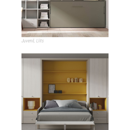
Juvenil
,
Llits
ABATIBLES