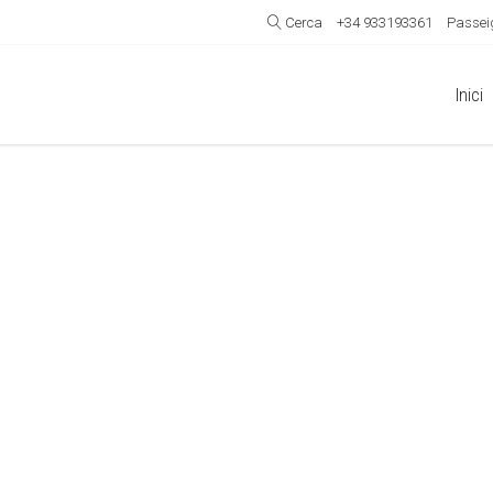
Cerca
+34 933193361
Passeig
Inici