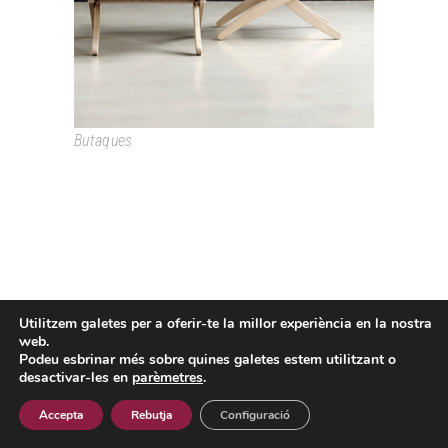
Butaques
Utilitzem galetes per a oferir-te la millor experiència en la nostra
Passeig Colom, 18 08002 Barcelona T. +34 933193361
web.
espai@grao.info
Podeu esbrinar més sobre quines galetes estem utilitzant o
I
I
I
desactivar-les en
parèmetres
.
Avís Legal
Política de privacitat
Política de cookies
Contacte
Accepta
Rebutja
Configuració