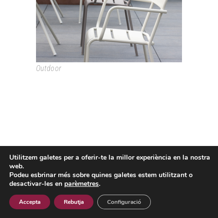
Outdoor
Utilitzem galetes per a oferir-te la millor experiència en la nostra
Passeig Colom, 18 08002 Barcelona T. +34 933193361
web.
espai@grao.info
Podeu esbrinar més sobre quines galetes estem utilitzant o
I
I
I
desactivar-les en
parèmetres
.
Avís Legal
Política de privacitat
Política de cookies
Contacte
Accepta
Rebutja
Configuració