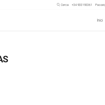
Cerca
+34 933193361
Passeig
Inici
AS