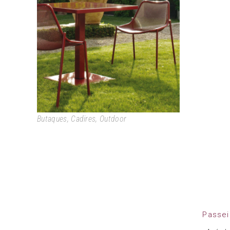
ROUND
Butaques
,
Cadires
,
Outdoor
Passei