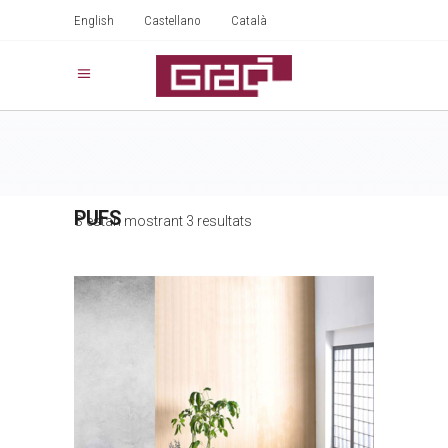
English
Castellano
Català
PUFS
S'estan mostrant 3 resultats
ENTROPY