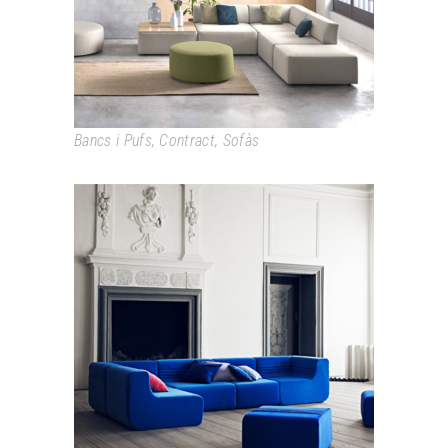
Bancs i Pufs
,
Contract
,
Sofàs
LOFT