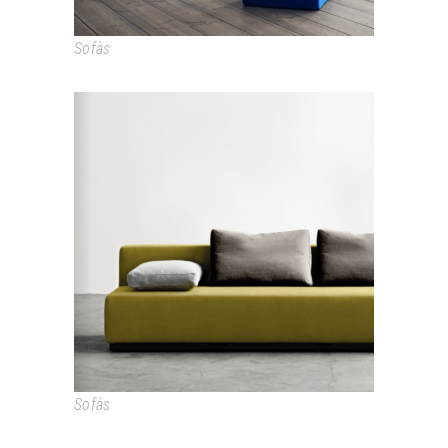
Sofàs
NEVADA
Sofàs