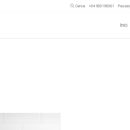
Cerca
+34 933193361
Passeig
Inici