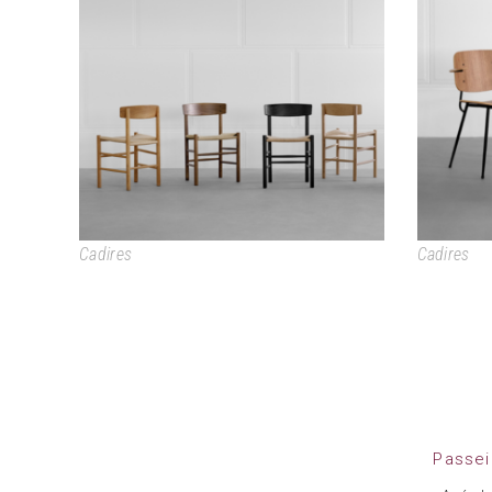
J39 MOGENSEN CHAIR
Cadires
Cadires
Passei