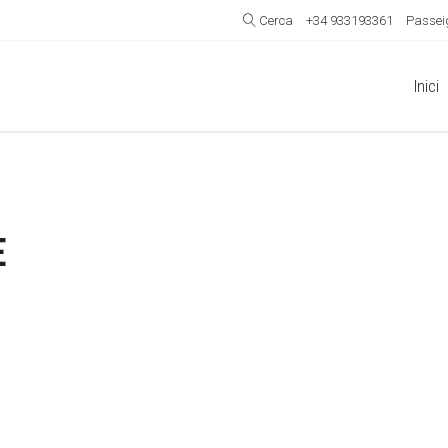
Cerca
+34 933193361
Passeig
Inici
E