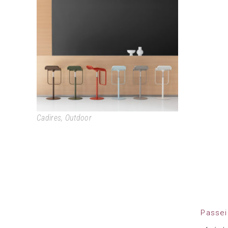
LEM
Cadires
,
Outdoor
Passei