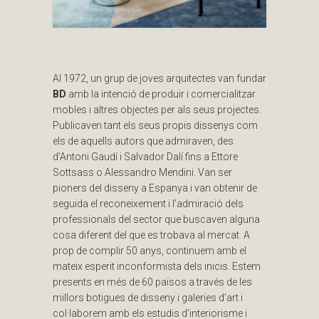
Al 1972, un grup de joves arquitectes van fundar
BD
amb la intenció de produir i comercialitzar
mobles i altres objectes per als seus projectes.
Publicaven tant els seus propis dissenys com
els de aquells autors que admiraven, des
d’Antoni Gaudí i Salvador Dalí fins a Ettore
Sottsass o Alessandro Mendini. Van ser
pioners del disseny a Espanya i van obtenir de
seguida el reconeixement i l’admiració dels
professionals del sector que buscaven alguna
cosa diferent del que es trobava al mercat. A
prop de complir 50 anys, continuem amb el
mateix esperit inconformista dels inicis. Estem
presents en més de 60 països a través de les
millors botigues de disseny i galeries d’art i
col·laborem amb els estudis d’interiorisme i