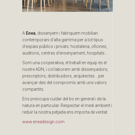
A
Enea
, dissenyem i fabriquem mobiliari
contemporani d’alta gamma per a tot tipus
d’espais públics i privats: hostaleria, oficines,
auditoris, centres d’ensenyament, hospitals…
Som una cooperativa, el treball en equip és el
nostre ADN, i col·laborem amb dissenyadors,
prescriptors, distribuïdors, arquitectes… per
avançar des del compromís amb uns valors
compartits.
Ens preocupa cuidar del bo en general i de la
natura en particular. Respectar el medi ambient i
reduir la nostra petjada ens importa de veritat.
www.eneadesign.com