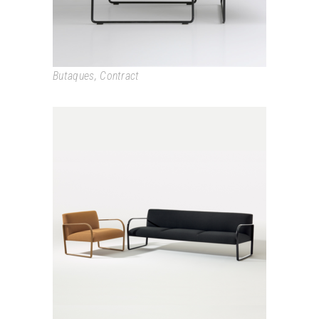
Butaques
,
Contract
ARCOS