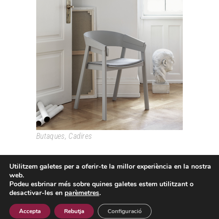
COVER
Butaques
,
Cadires
Utilitzem galetes per a oferir-te la millor experiència en la nostra
web.
Podeu esbrinar més sobre quines galetes estem utilitzant o
desactivar-les en
parèmetres
.
Passeig Colom, 18 08002 Barcelona T. +34 933193361
espai@grao.info
Accepta
Rebutja
Configuració
I
I
I
Avís Legal
Política de privacitat
Política de cookies
Contacte