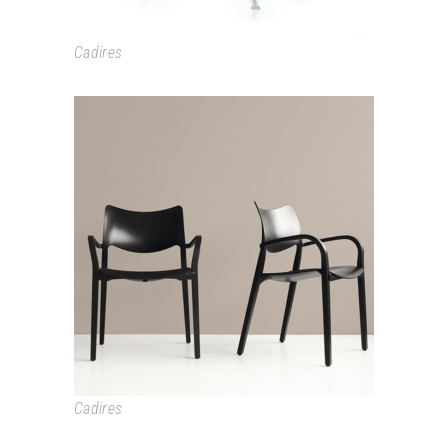
Cadires
LACLASICA
Cadires