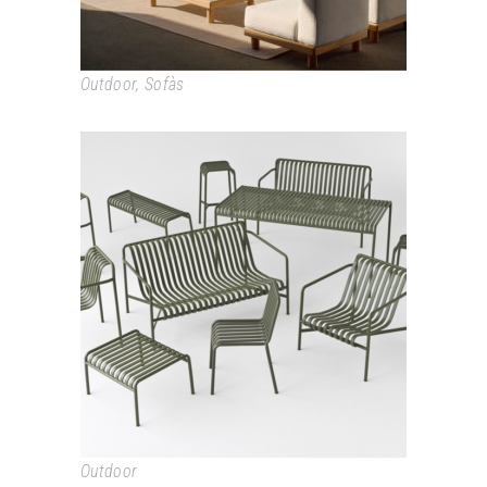
Outdoor
,
Sofàs
PALISSADE
Outdoor