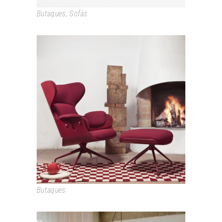
Butaques
,
Sofàs
LOUNGER
Butaques