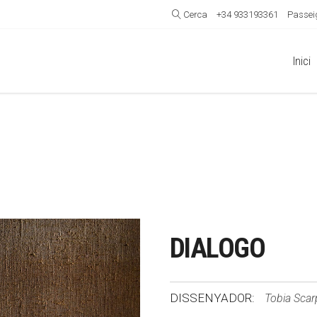
Cerca
+34 933193361
Passeig
Inici
DIALOGO
DISSENYADOR:
Tobia Scar