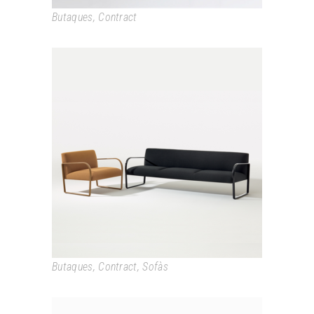
Butaques
,
Contract
ARCOS
Butaques
,
Contract
,
Sofàs