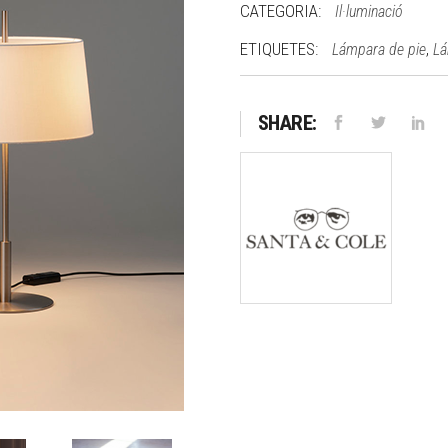
CATEGORIA:
Il·luminació
ETIQUETES:
,
Lámpara de pie
Lá
SHARE: