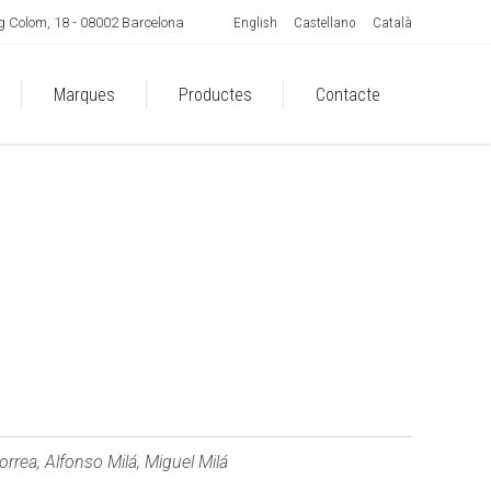
English
Castellano
Català
 Colom, 18 - 08002 Barcelona
Marques
Productes
Contacte
rrea, Alfonso Milá, Miguel Milá