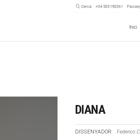
Cerca
+34 933193361
Passeig
Inici
DIANA
DISSENYADOR:
Federico Co