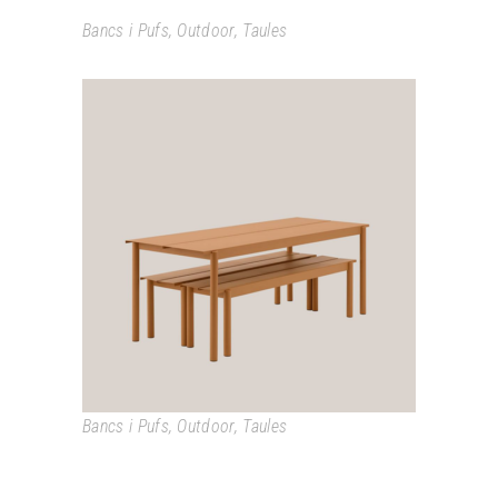
Bancs i Pufs
,
Outdoor
,
Taules
LINEAR
Bancs i Pufs
,
Outdoor
,
Taules