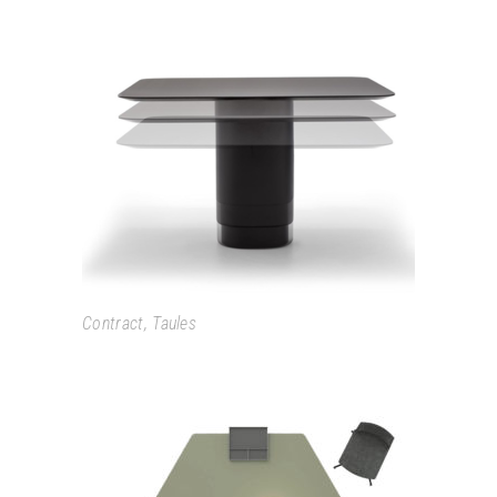
SOLID
Contract
,
Taules