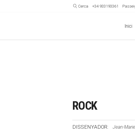
Cerca
+34 933193361
Passeig
Inici
ROCK
DISSENYADOR:
Jean-Mari