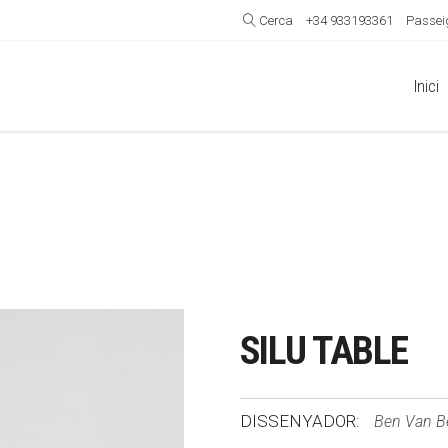
Cerca
+34 933193361
Passeig
Inici
SILU TABLE
DISSENYADOR:
Ben Van Be