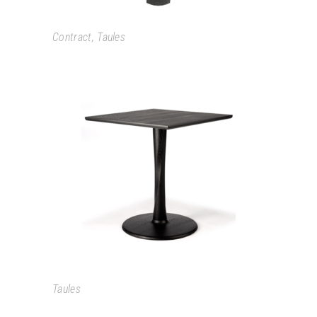
Contract
,
Taules
TORSION
Taules