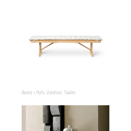
BM1771 – BM1871
Bancs i Pufs
,
Outdoor
,
Taules