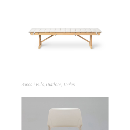
BM1771 – BM1871
Bancs i Pufs
,
Outdoor
,
Taules