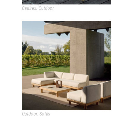
Cadires
,
Outdoor
MONOCLE
Outdoor
,
Sofàs