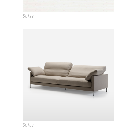
Sofàs
MONROE
Sofàs