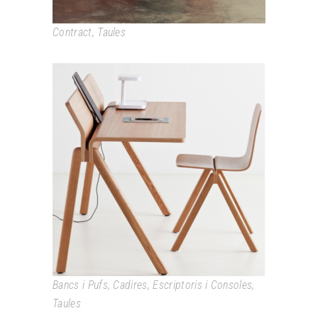
Contract
,
Taules
COPENHAGUE / CPH
Bancs i Pufs
,
Cadires
,
Escriptoris i Consoles
,
Taules