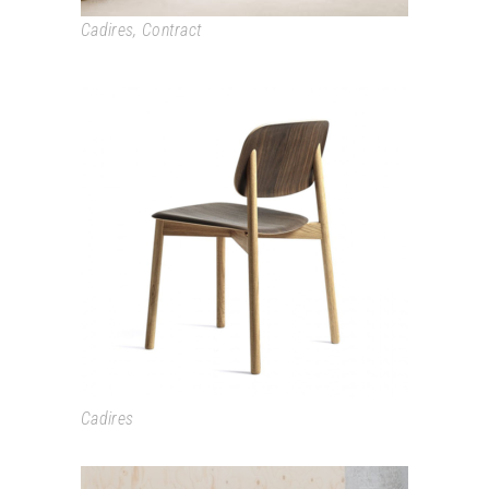
Cadires
,
Contract
SOFT EDGE
Cadires