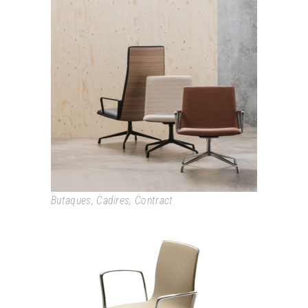
FLEX EXECUTIVE
Butaques
,
Cadires
,
Contract