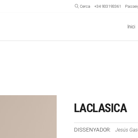
Cerca
+34 933193361
Passeig
Inici
LACLASICA
DISSENYADOR:
Jesús Gas