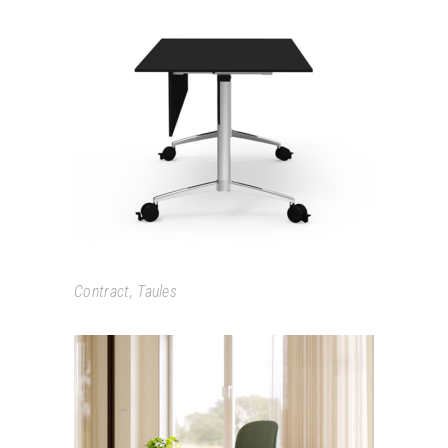
CARMA
Contract
,
Taules