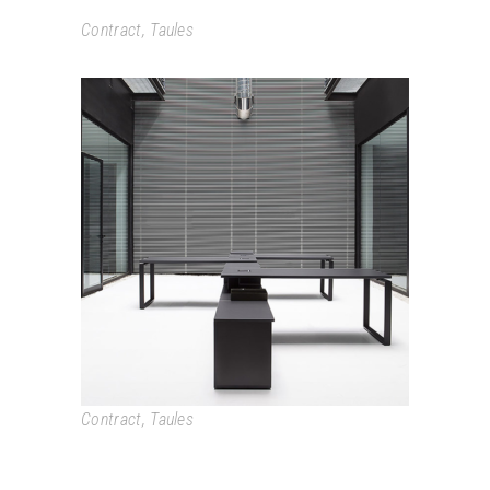
Contract
,
Taules
BAT
Contract
,
Taules