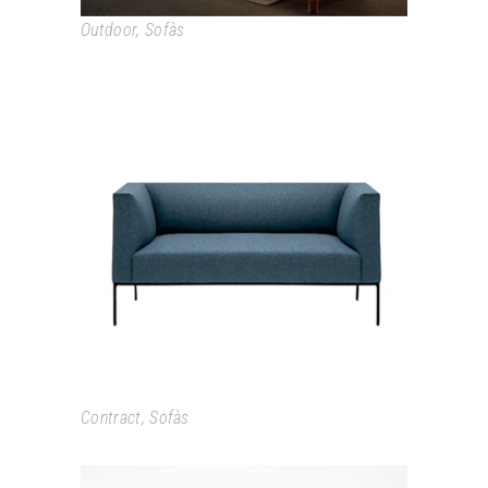
Outdoor
,
Sofàs
RAGLAN
Contract
,
Sofàs