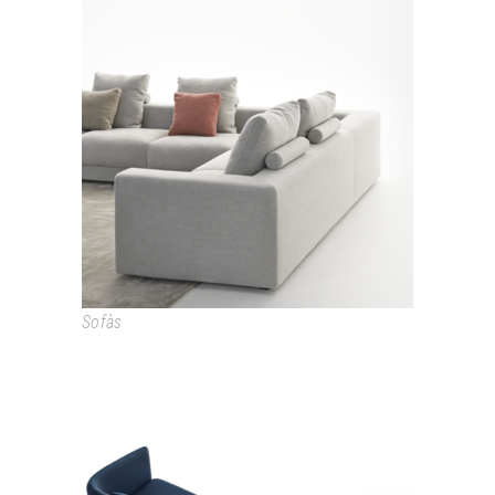
LOFT
Sofàs