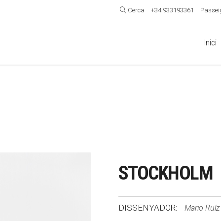
Cerca
+34 933193361
Passeig
Inici
STOCKHOLM
DISSENYADOR:
Mario Ruíz