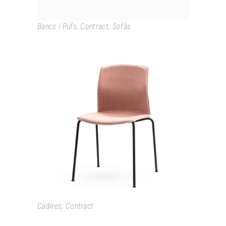
Bancs i Pufs
,
Contract
,
Sofàs
KABI
Cadires
,
Contract