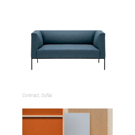
RAGLAN
Contract
,
Sofàs