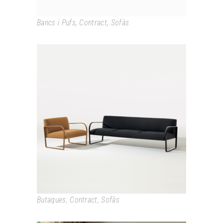
Bancs i Pufs
,
Contract
,
Sofàs
ARCOS
Butaques
,
Contract
,
Sofàs