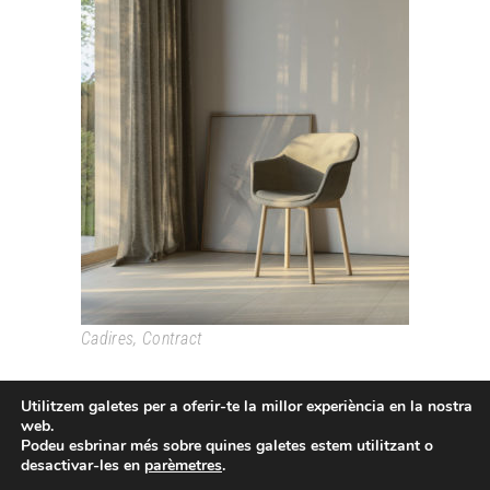
LUR
Cadires
,
Contract
Utilitzem galetes per a oferir-te la millor experiència en la nostra
web.
Podeu esbrinar més sobre quines galetes estem utilitzant o
desactivar-les en
parèmetres
.
Passeig Colom, 18 08002 Barcelona T. +34 933193361
espai@grao.info