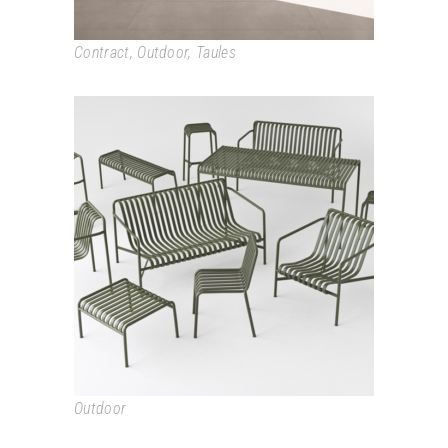
Contract
,
Outdoor
,
Taules
PALISSADE
Outdoor