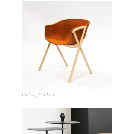
BAI
Cadires
,
Outdoor