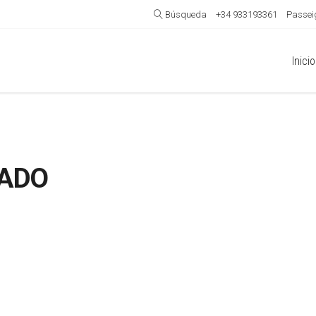
Búsqueda
+34 933193361
Passeig
Inicio
RADO