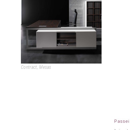
VEKTOR
Contract
,
Mesas
Passei