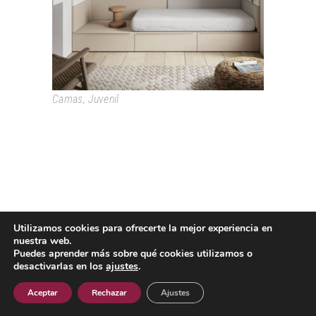
Camas
,
Juvenil
Utilizamos cookies para ofrecerte la mejor experiencia en
Passeig Colom, 18 08002 Barcelona T. +34 933193361
nuestra web.
espai@grao.info
Puedes aprender más sobre qué cookies utilizamos o
I
I
I
desactivarlas en los
ajustes
.
Aviso Legal
Política de privacidad
Política de cookies
Contacto
Aceptar
Rechazar
Ajustes