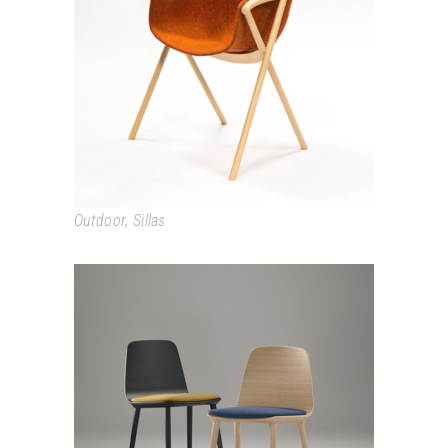
BAI
Outdoor
,
Sillas
BISELL