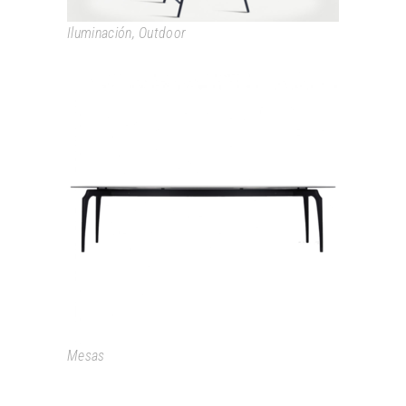
Iluminación
,
Outdoor
GAULINO TABLE
Mesas