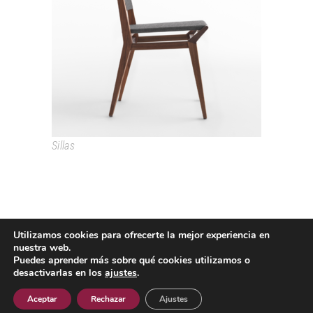
TRIBECA
Sillas
Utilizamos cookies para ofrecerte la mejor experiencia en
nuestra web.
Puedes aprender más sobre qué cookies utilizamos o
desactivarlas en los
ajustes
.
Passeig Colom, 18 08002 Barcelona T. +34 933193361
espai@grao.info
Aceptar
Rechazar
Ajustes
I
I
I
Aviso Legal
Política de privacidad
Política de cookies
Contacto