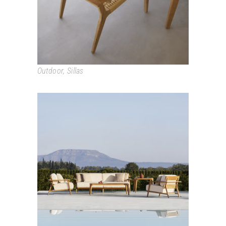
Outdoor
,
Sillas
PARALEL