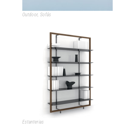
Outdoor
,
Sofás
ALIX
Estanterias