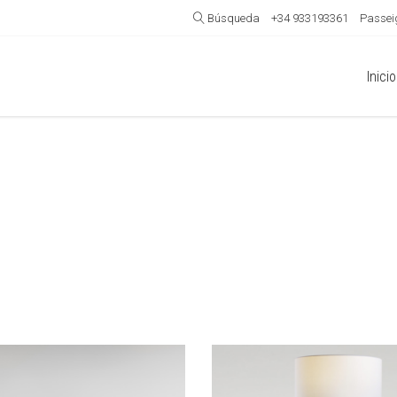
Búsqueda
+34 933193361
Passeig
Inicio