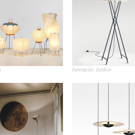
AKARI
CALA
n
Iluminación
,
Outdoor
GATCPAC
GINGER