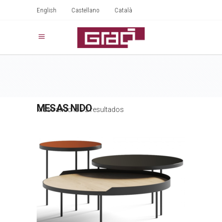
English
Castellano
Català
MESAS NIDO
Mostrando los 2 resultados
GAU