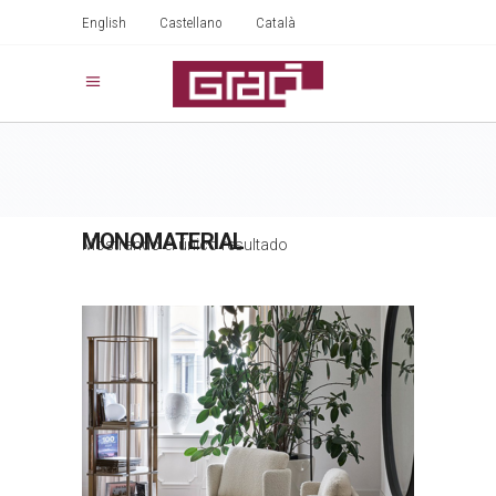
English
Castellano
Català
MONOMATERIAL
Mostrando el único resultado
KEETON