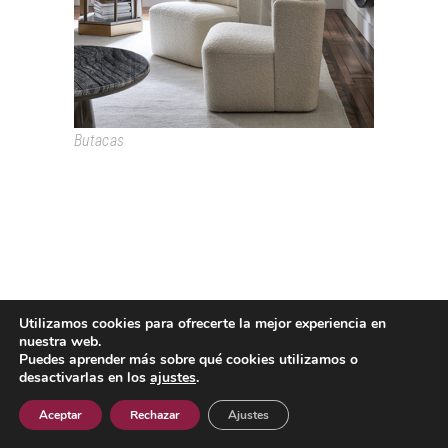
Butacas
Utilizamos cookies para ofrecerte la mejor experiencia en
Passeig Colom, 18 08002 Barcelona T. +34 933193361
nuestra web.
espai@grao.info
Puedes aprender más sobre qué cookies utilizamos o
I
I
I
desactivarlas en los
ajustes
.
Aviso Legal
Política de privacidad
Política de cookies
Contacto
Aceptar
Rechazar
Ajustes