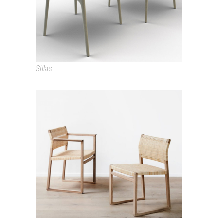
Sillas
BM61 – BM62