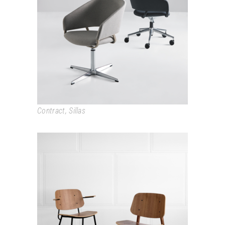
ODEI
Contract
,
Sillas
SOBORG