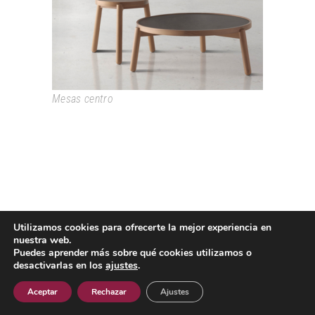
Mesas centro
Utilizamos cookies para ofrecerte la mejor experiencia en
Passeig Colom, 18 08002 Barcelona T. +34 933193361
nuestra web.
espai@grao.info
Puedes aprender más sobre qué cookies utilizamos o
I
I
I
desactivarlas en los
ajustes
.
Aviso Legal
Política de privacidad
Política de cookies
Contacto
Aceptar
Rechazar
Ajustes