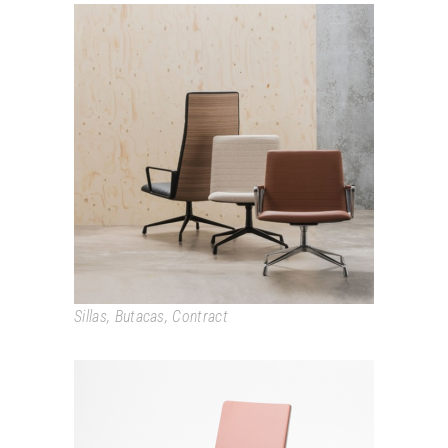
FLEX EXECUTIVE
Sillas
,
Butacas
,
Contract