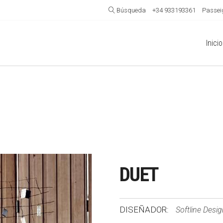
Búsqueda
+34 933193361
Passeig
Inicio
DUET
DISEÑADOR:
Softline Desi