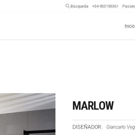
Búsqueda
+34 933193361
Passeig
Inicio
MARLOW
DISEÑADOR:
Giancarlo Vegn