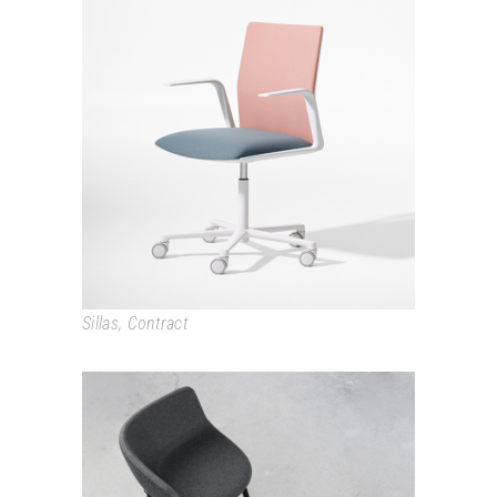
KINESIT
Sillas
,
Contract