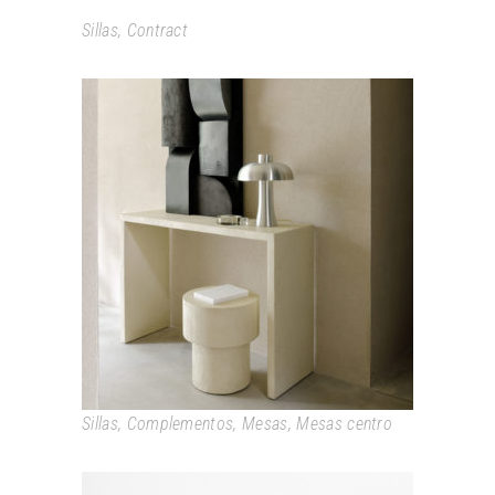
Sillas
,
Contract
ELEMENTS
Sillas
,
Complementos
,
Mesas
,
Mesas centro