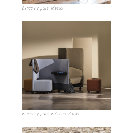
Bancos y pufs
,
Mesas
IN OUT OFFICE
Bancos y pufs
,
Butacas
,
Sofás