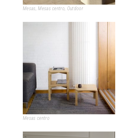
Mesas
,
Mesas centro
,
Outdoor
MMS 1963
Mesas centro