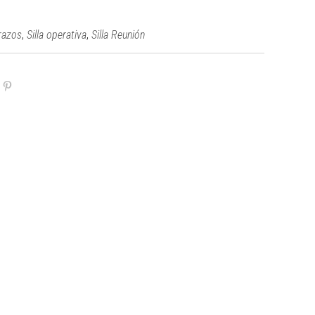
,
,
brazos
Silla operativa
Silla Reunión