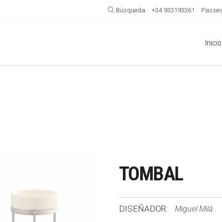
Búsqueda
+34 933193361
Passeig
Inicio
TOMBAL
DISEÑADOR:
Miguel Milá