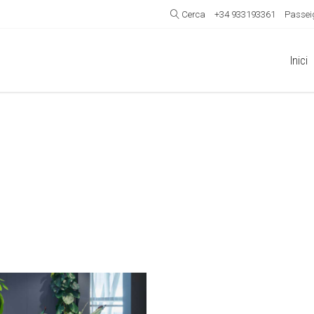
Cerca
+34 933193361
Passeig
Inici