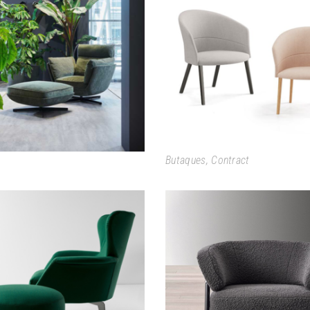
BIGGIE
COPA
Butaques
,
Contract
LOVY ARMCHAIR
NANI