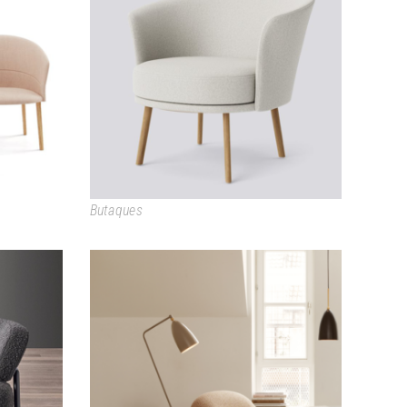
DORSO
Butaques
PACHA COLLECTION