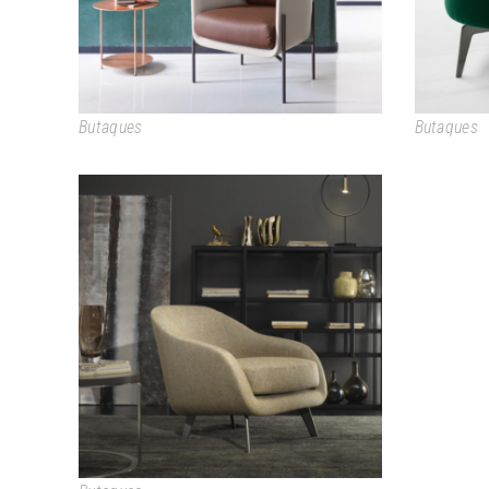
Butaques
Butaques
SUTTON