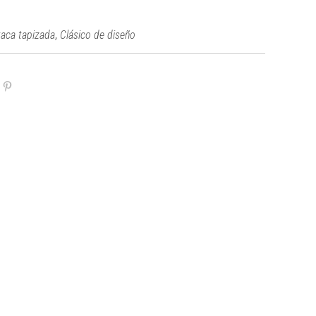
,
taca tapizada
Clásico de diseño